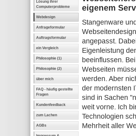
Lösung ihrer
eigenem Serv
Computerprobleme
Webdesign
Stangenware und b
Anfrageformular
Webseitendesign 
Auftragsformular
angepasst. Dabei
ein Vergleich
Eigenleistung de
beeinflussen. Bei 
Philosophie (1)
Webseiten müsse
Philosophie (2)
werden. Aber nic
über mich
der modernsten I
FAQ - häufig gestellte
Fragen
sind in Sachen "
Kundenfeedback
weit vorne. Ich b
Technologien schn
zum Lachen
Mehrheit aller We
AGBs
Impressum &