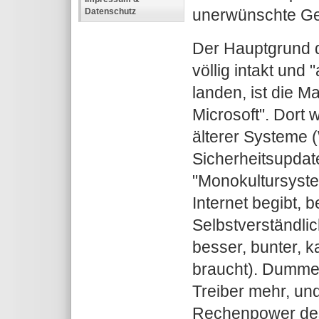
unerwünschte G
Datenschutz
Der Hauptgrund d
völlig intakt und
landen, ist die M
Microsoft". Dort 
älterer Systeme (
Sicherheitsupdate
"Monokultursyste
Internet begibt, b
Selbstverständlic
besser, bunter, k
braucht). Dummer
Treiber mehr, un
Rechenpower des