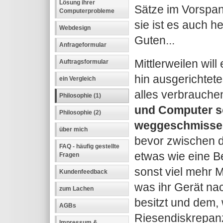
Lösung ihrer
Sätze im Vorspan
Computerprobleme
sie ist es auch 
Webdesign
Guten...
Anfrageformular
Mittlerweilen wil
Auftragsformular
hin ausgerichtet
ein Vergleich
alles verbrauche
Philosophie (1)
und Computer so
Philosophie (2)
weggeschmissen
über mich
bevor zwischen 
FAQ - häufig gestellte
etwas wie eine B
Fragen
sonst viel mehr 
Kundenfeedback
was ihr Gerät na
zum Lachen
besitzt und dem, 
AGBs
Riesendiskrepanz
Impressum &